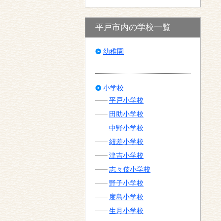
平戸市内の学校一覧
幼稚園
小学校
平戸小学校
田助小学校
中野小学校
紐差小学校
津吉小学校
志々伎小学校
野子小学校
度島小学校
生月小学校