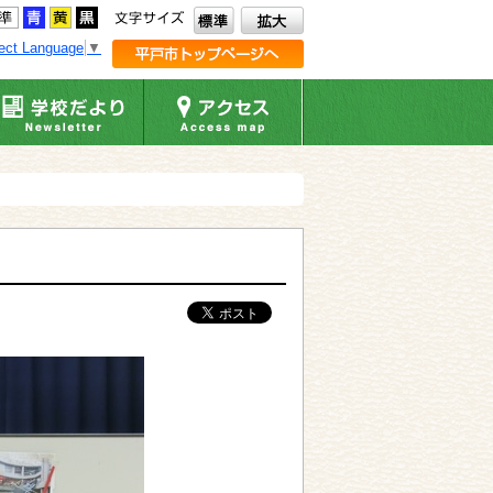
ect Language
▼