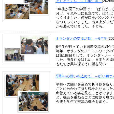
ぱくぱっくん ～１年生図工
(2026
1年生が図工の学習で、「ぱくぱっ
分け、それを口に見立てて、ぱくぱ
つくりました。何が口をパクパクさ
らつくっていました。出来上がった
がら遊んでいました。子ども..
オランダとの交流活動 ～6年生
(2
6年生が行っている国際交流の紹介
毎年、オランダのノートルワイクの
は第1回目として、オランダ・ノー
した。衣食住をはじめ、日本との違
もたちは興味深そうに話を聞い..
平和への願いを込めて ～折り鶴づ
平和への願いを込めて折り鶴を折り
ごとに分かれて折り鶴をおりました
命教えている姿を見ることができま
ど、機会を重ねるごとに縦割り班で
今後も学年間交流の機会を多く..