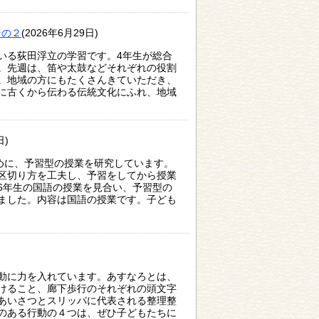
その２
(2026年6月29日)
いる荻田浮立の学習です。4年生が総合
。先週は、笛や太鼓などそれぞれの役割
。地域の方にもたくさんきていただき、
に古くから伝わる伝統文化にふれ、地域
日)
ために、予習型の授業を研究しています。
区切り方を工夫し、予習をしてから授業
6年生の国語の授業を見合い、予習型の
ました。内容は国語の授業です。子ども
動に力を入れています。あすなろとは、
けること、廊下歩行のそれぞれの頭文字
あいさつとスリッパに代表される整理整
のある行動の４つは、ぜひ子どもたちに