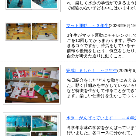
れ、楽しく水泳の学習ができるよう
で経験のない子ども中にはいますが.
マット運動 ～３年生
(2026年6月19
3年生がマット運動にチャレンジし
ごを10回してからまわります。手
きるコツですが、苦労をしている子
前転や後転をしたり、倒立をしたり
自分が考えた通りに動くこと..
完成しました！ ～２年生
(2026年
先日紹介をした”どんな動きにみえ
た。動く仕組みを生かしていろいろ
など特徴を生かして作ることができ
ます。楽しい仕掛けを生かしてつく
水泳 がんばっています！ ～４年
各学年水泳の学習をがんばっていま
行いました。各コースに分かれて、