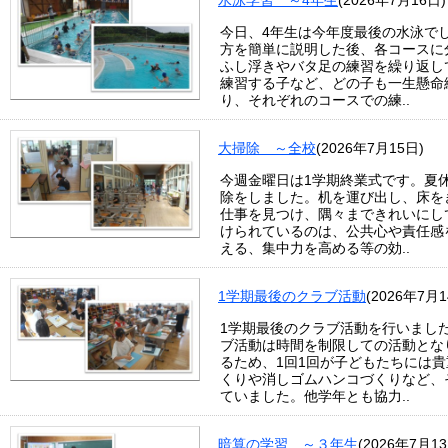
水泳学習 ～4年生
(2026年7月16日)
今日、4年生は今年度最後の水泳で
方を簡単に説明した後、各コースに
ふし浮きやバタ足の練習を繰り返し
練習する子など、どの子も一生懸命
り、それぞれのコースでの練..
大掃除 ～全校
(2026年7月15日)
今週金曜日は1学期終業式です。夏
除をしました。机を運び出し、床を
仕事を見つけ、隅々まできれいにし
けられているのは、公共心や責任感
える、集中力を高める等の効..
1学期最後のクラブ活動
(2026年7月1
1学期最後のクラブ活動を行いまし
ブ活動は時間を制限しての活動とな
るため、1回1回が子どもたちには
くりや消しゴムハンコづくりなど、
ていました。他学年とも協力..
暗算の学習 ～３年生
(2026年7月13