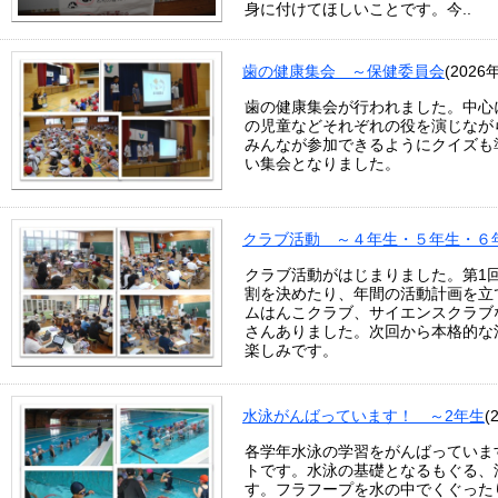
身に付けてほしいことです。今..
歯の健康集会 ～保健委員会
(2026
歯の健康集会が行われました。中心
の児童などそれぞれの役を演じなが
みんなが参加できるようにクイズも
い集会となりました。
クラブ活動 ～４年生・５年生・６
クラブ活動がはじまりました。第1
割を決めたり、年間の活動計画を立
ムはんこクラブ、サイエンスクラブ
さんありました。次回から本格的な
楽しみです。
水泳がんばっています！ ～2年生
(
各学年水泳の学習をがんばっていま
トです。水泳の基礎となるもぐる、
す。フラフープを水の中でくぐった