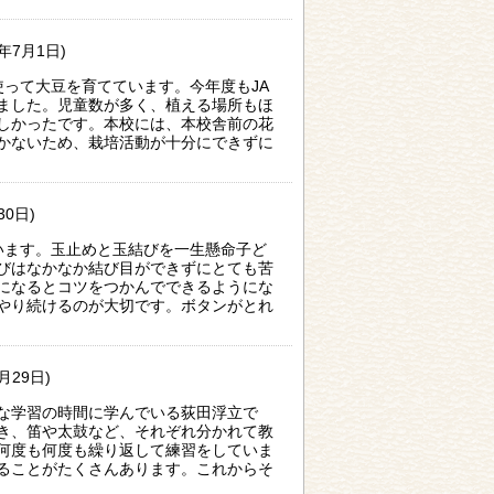
6年7月1日)
使って大豆を育てています。今年度もJA
ました。児童数が多く、植える場所もほ
しかったです。本校には、本校舎前の花
かないため、栽培活動が十分にできずに
30日)
います。玉止めと玉結びを一生懸命子ど
びはなかなか結び目ができずにとても苦
になるとコツをつかんでできるようにな
やり続けるのが大切です。ボタンがとれ
6月29日)
な学習の時間に学んでいる荻田浮立で
き、笛や太鼓など、それぞれ分かれて教
何度も何度も繰り返して練習をしていま
ることがたくさんあります。これからそ