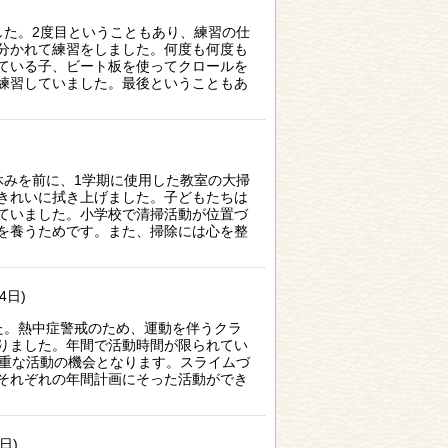
した。2度目ということもあり、練習の仕
分かれて練習をしました。何度も何度も
ている子、ビート板を使ってクロールを
練習していました。最後ということもあ
休みを前に、1学期に使用した教室の大掃
きれいに拭き上げました。子どもたちは
ていました。小学校で清掃活動が位置づ
を養うためです。また、掃除には心を整
4日)
た。熱中症警戒のため、運動を伴うクラ
りました。年間で活動時間が限られてい
貴重な活動の機会となります。スライムづ
それぞれの年間計画にそった活動ができ
日)