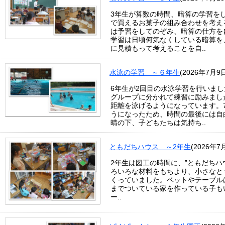
3年生が算数の時間、暗算の学習をし
で買えるお菓子の組み合わせを考え
は予習をしてのぞみ、暗算の仕方を
学習は日頃何気なくしている暗算を
に見積もって考えることを自..
水泳の学習 ～６年生
(2026年7月9
6年生が2回目の水泳学習を行いま
グループに分かれて練習に励みまし
距離を泳げるようになっています。
うになったため、時間の最後には自
晴の下、子どもたちは気持ち..
ともだちハウス ～2年生
(2026年7
2年生は図工の時間に、”ともだちハ
ろいろな材料をもちより、小さなと
くっていました。ベットやテーブル
までついている家を作っている子も
ー..