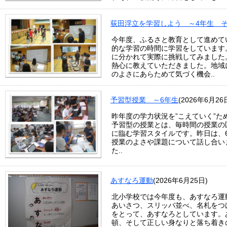
荻田浮立を学習しよう ～4年生 
今年度、ふるさと教育として進めて
的な学習の時間に学習をしています
に分かれて実際に挑戦してみました
熱心に教えていただきました。地域
のよさにあらためて気づく機会..
予習型授業 ～6年生
(2026年6月26
昨年度の学力状況を”こえていく”
予習型の授業とは、毎時間の授業の
に臨む学習スタイルです。昨日は、
授業のよさや課題について話し合い
た..
あすなろ運動
(2026年6月25日)
北小学校では今年度も、あすなろ運
あいさつ、スリッパ並べ、名札をつ
をとって、あすなろとしています。
頓、そして正しい身なりと落ち着き