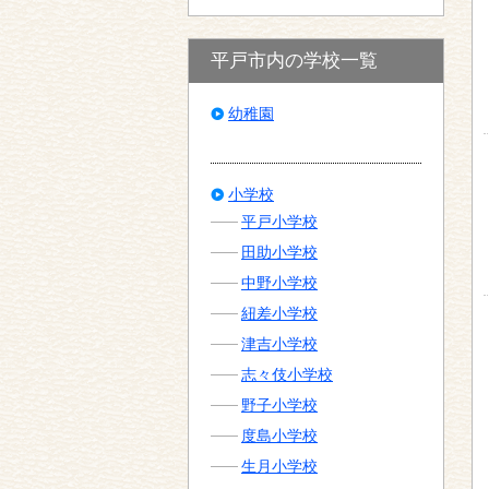
平戸市内の学校一覧
幼稚園
小学校
平戸小学校
田助小学校
中野小学校
紐差小学校
津吉小学校
志々伎小学校
野子小学校
度島小学校
生月小学校