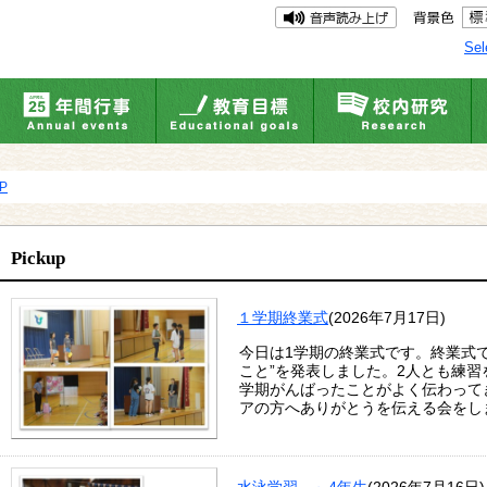
Sel
UP
Pickup
１学期終業式
(2026年7月17日)
今日は1学期の終業式です。終業式で
こと”を発表しました。2人とも練
学期がんばったことがよく伝わって
アの方へありがとうを伝える会をし