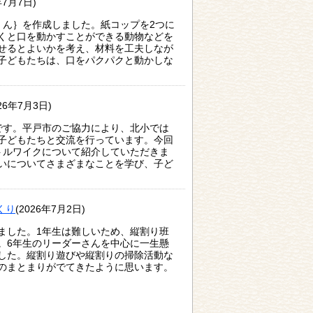
年7月7日)
くん｝を作成しました。紙コップを2つに
くと口を動かすことができる動物などを
せるとよいかを考え、材料を工夫しなが
子どもたちは、口をパクパクと動かしな
026年7月3日)
です。平戸市のご協力により、北小では
子どもたちと交流を行っています。今回
トルワイクについて紹介していただきま
いについてさまざまなことを学び、子ど
くり
(2026年7月2日)
ました。1年生は難しいため、縦割り班
。6年生のリーダーさんを中心に一生懸
した。縦割り遊びや縦割りの掃除活動な
のまとまりがでてきたように思います。