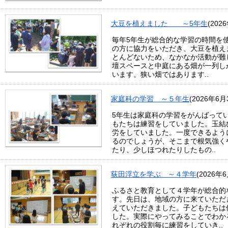
大豆を植えました ～5年生
(202
毎年5年生が総合的な学習の時間を
の方に協力をいただき、大豆を植え
とんどないため、なかなか活動が難
壇スペースと中庭にある畑が一列し
います。狭い畑ではあります..
家庭科の学習 ～５年生
(2026年6月
5年生は家庭科の学習をがんばって
もたちは練習をしていました。玉結
労をしていました。一度できるよう
るのでしょうが、そこまで根気強く
たり、少しほつれたりしたもの..
荻田浮立を学ぶ ～４学年
(2026年
ふるさと教育として４学年が総合的
す。先日は、地域の方に来ていただ
えていただきました。子どもたちは
した。実際にやってみることでわか
れぞれの役割毎に練習をしていき..