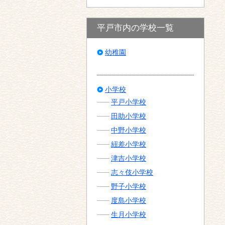
平戸市内の学校一覧
幼稚園
小学校
平戸小学校
田助小学校
中野小学校
紐差小学校
津吉小学校
志々伎小学校
野子小学校
度島小学校
生月小学校