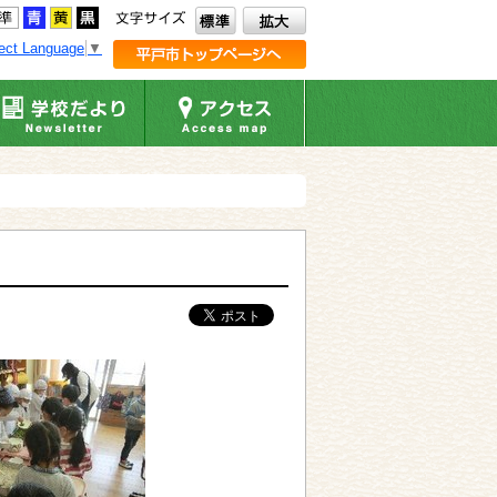
ect Language
▼