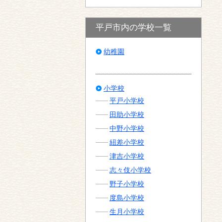
平戸市内の学校一覧
幼稚園
小学校
平戸小学校
田助小学校
中野小学校
紐差小学校
津吉小学校
志々伎小学校
野子小学校
度島小学校
生月小学校