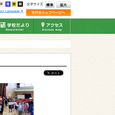
ect Language
▼