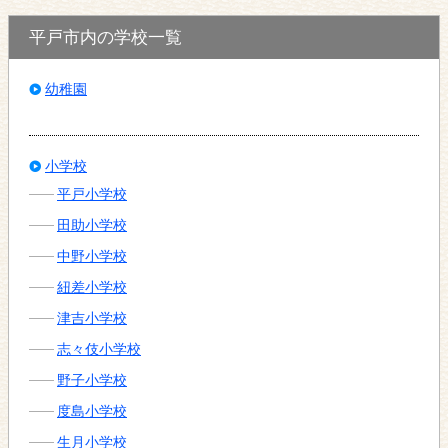
平戸市内の学校一覧
幼稚園
小学校
平戸小学校
田助小学校
中野小学校
紐差小学校
津吉小学校
志々伎小学校
野子小学校
度島小学校
生月小学校