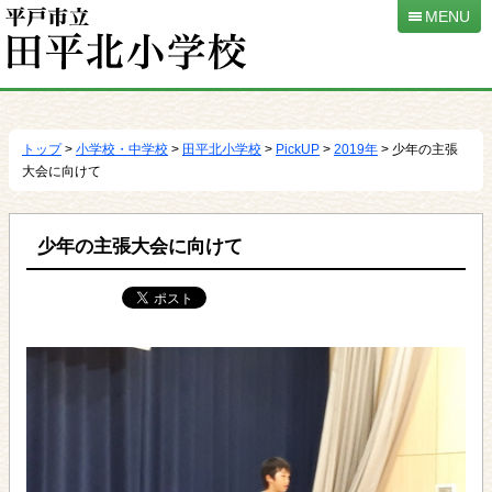
MENU
本
文
へ
トップ
>
小学校・中学校
>
田平北小学校
>
PickUP
>
2019年
> 少年の主張
移
大会に向けて
動
少年の主張大会に向けて