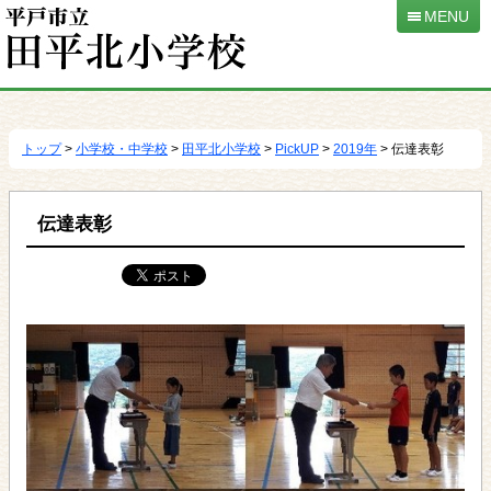
MENU
本
文
へ
トップ
>
小学校・中学校
>
田平北小学校
>
PickUP
>
2019年
> 伝達表彰
移
動
伝達表彰