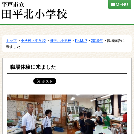
MENU
本
文
へ
トップ
>
小学校・中学校
>
田平北小学校
>
PickUP
>
2019年
> 職場体験に
移
来ました
動
職場体験に来ました