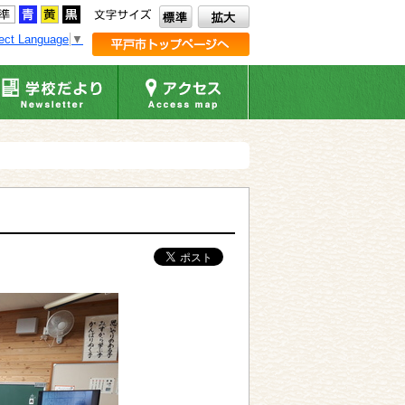
ect Language
▼