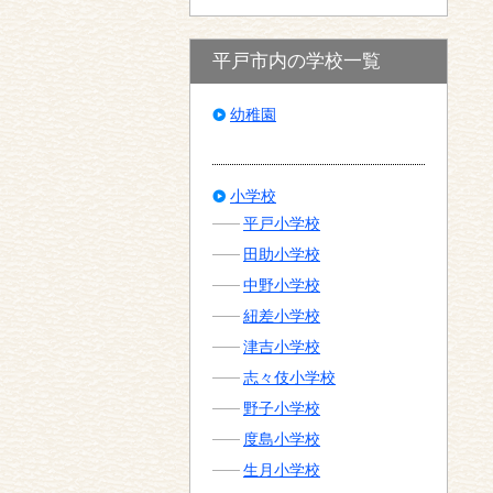
平戸市内の学校一覧
幼稚園
小学校
平戸小学校
田助小学校
中野小学校
紐差小学校
津吉小学校
志々伎小学校
野子小学校
度島小学校
生月小学校