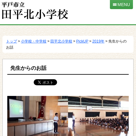
MENU
本
文
へ
トップ
>
小学校・中学校
>
田平北小学校
>
PickUP
>
2019年
> 先生からの
移
お話
動
先生からのお話