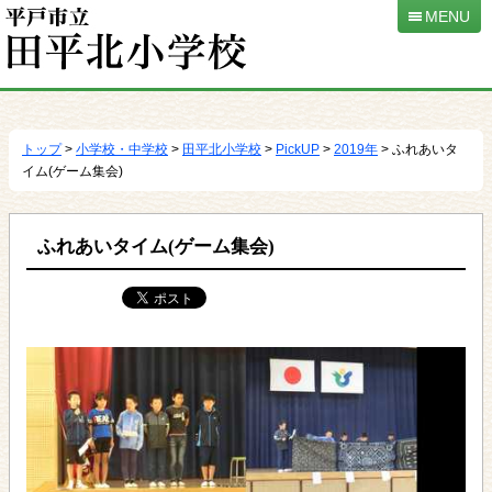
MENU
本
文
へ
トップ
>
小学校・中学校
>
田平北小学校
>
PickUP
>
2019年
> ふれあいタ
移
イム(ゲーム集会)
動
ふれあいタイム(ゲーム集会)