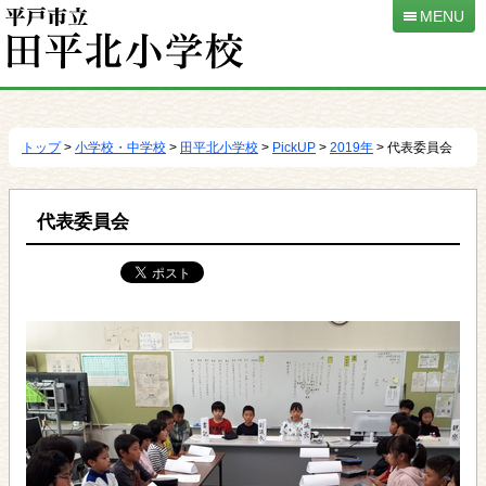
MENU
本
文
へ
トップ
>
小学校・中学校
>
田平北小学校
>
PickUP
>
2019年
> 代表委員会
移
動
代表委員会