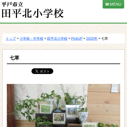
MENU
本
文
へ
トップ
>
小学校・中学校
>
田平北小学校
>
PickUP
>
2020年
> 七草
移
動
七草