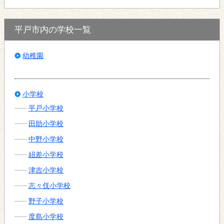
平戸市内の学校一覧
幼稚園
小学校
平戸小学校
田助小学校
中野小学校
紐差小学校
津吉小学校
志々伎小学校
野子小学校
度島小学校