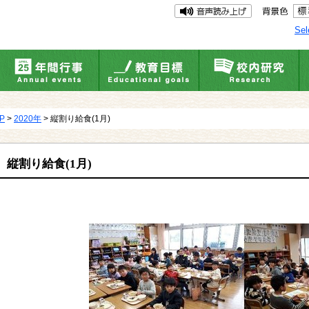
Sel
UP
>
2020年
> 縦割り給食(1月)
縦割り給食(1月)