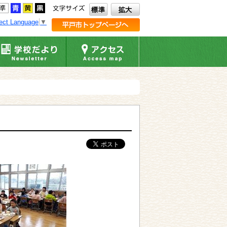
ect Language
▼