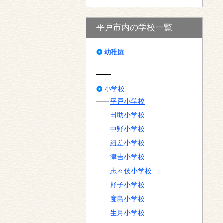
平戸市内の学校一覧
幼稚園
小学校
平戸小学校
田助小学校
中野小学校
紐差小学校
津吉小学校
志々伎小学校
野子小学校
度島小学校
生月小学校