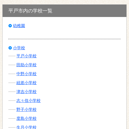
平戸市内の学校一覧
幼稚園
小学校
平戸小学校
田助小学校
中野小学校
紐差小学校
津吉小学校
志々伎小学校
野子小学校
度島小学校
生月小学校