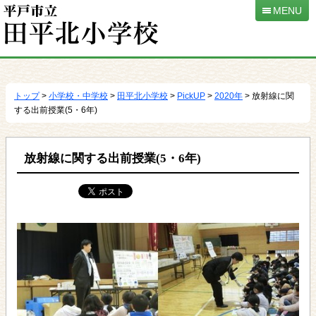
MENU
本
文
へ
トップ
>
小学校・中学校
>
田平北小学校
>
PickUP
>
2020年
> 放射線に関
移
する出前授業(5・6年)
動
放射線に関する出前授業(5・6年)