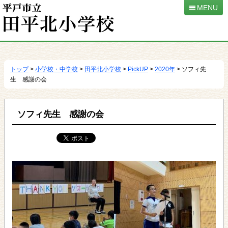
MENU
本
文
へ
トップ
>
小学校・中学校
>
田平北小学校
>
PickUP
>
2020年
> ソフィ先
移
生 感謝の会
動
ソフィ先生 感謝の会