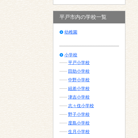
平戸市内の学校一覧
幼稚園
小学校
平戸小学校
田助小学校
中野小学校
紐差小学校
津吉小学校
志々伎小学校
野子小学校
度島小学校
生月小学校