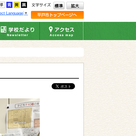
ect Language
▼