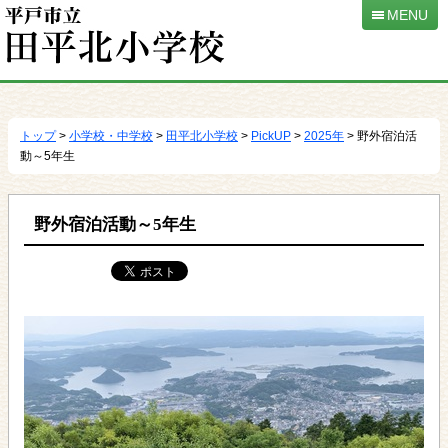
MENU
本
文
へ
トップ
>
小学校・中学校
>
田平北小学校
>
PickUP
>
2025年
> 野外宿泊活
移
動～5年生
動
野外宿泊活動～5年生