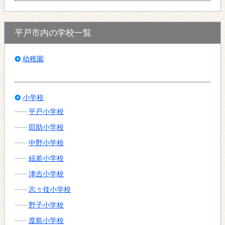
平戸市内の学校一覧
幼稚園
小学校
平戸小学校
田助小学校
中野小学校
紐差小学校
津吉小学校
志々伎小学校
野子小学校
度島小学校