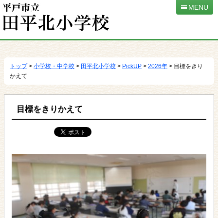
MENU
本
文
へ
トップ
>
小学校・中学校
>
田平北小学校
>
PickUP
>
2026年
> 目標をきり
移
かえて
動
目標をきりかえて