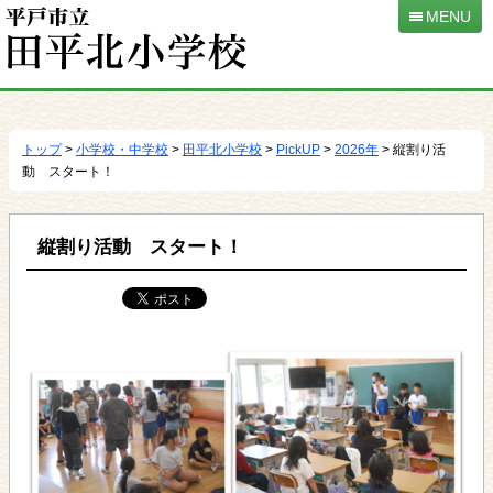
MENU
本
文
へ
トップ
>
小学校・中学校
>
田平北小学校
>
PickUP
>
2026年
> 縦割り活
移
動 スタート！
動
縦割り活動 スタート！