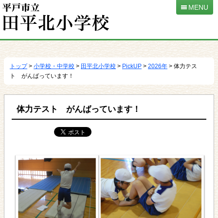
MENU
本
文
へ
トップ
>
小学校・中学校
>
田平北小学校
>
PickUP
>
2026年
> 体力テス
移
ト がんばっています！
動
体力テスト がんばっています！