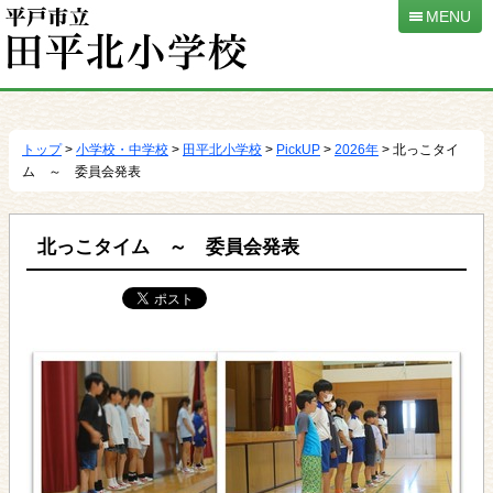
MENU
本
文
へ
トップ
>
小学校・中学校
>
田平北小学校
>
PickUP
>
2026年
> 北っこタイ
移
ム ～ 委員会発表
動
北っこタイム ～ 委員会発表