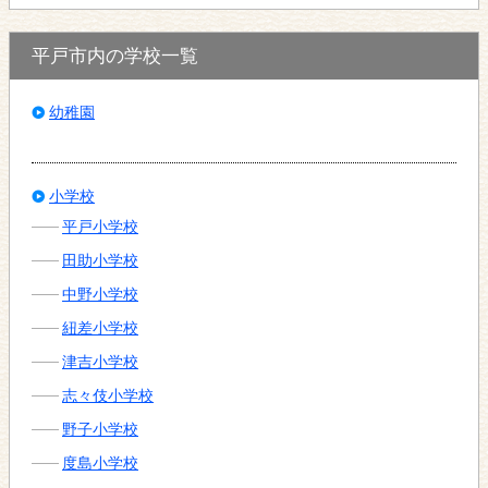
平戸市内の学校一覧
幼稚園
小学校
平戸小学校
田助小学校
中野小学校
紐差小学校
津吉小学校
志々伎小学校
野子小学校
度島小学校