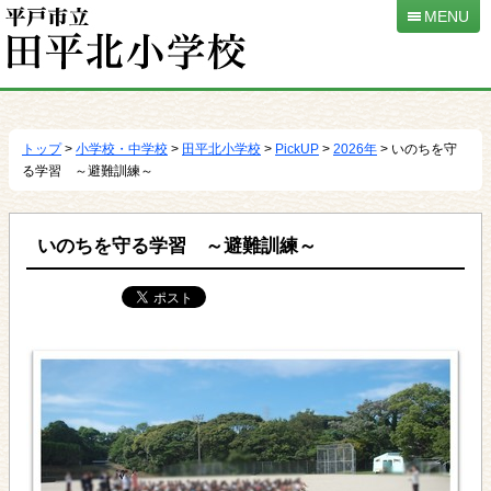
MENU
本
文
へ
トップ
>
小学校・中学校
>
田平北小学校
>
PickUP
>
2026年
> いのちを守
移
る学習 ～避難訓練～
動
いのちを守る学習 ～避難訓練～