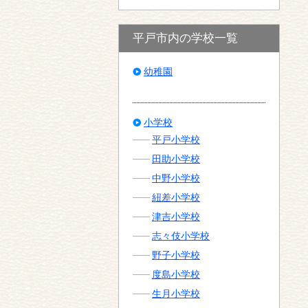
平戸市内の学校一覧
幼稚園
小学校
平戸小学校
田助小学校
中野小学校
紐差小学校
津吉小学校
志々伎小学校
野子小学校
度島小学校
生月小学校