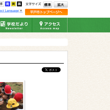
ect Language
▼