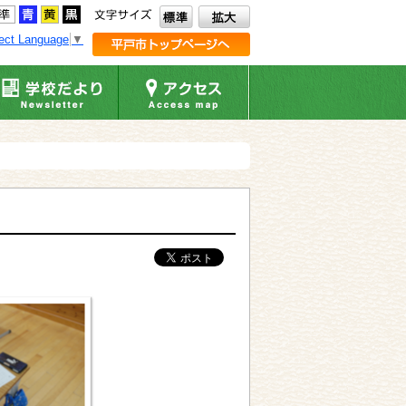
ect Language
▼