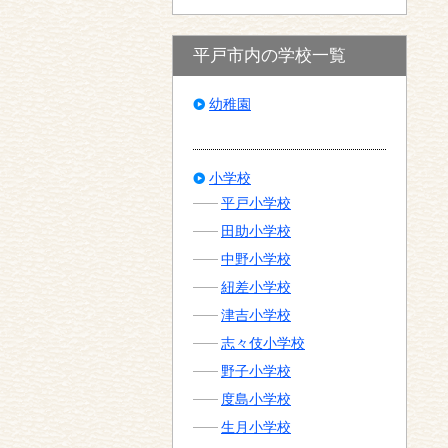
平戸市内の学校一覧
幼稚園
小学校
平戸小学校
田助小学校
中野小学校
紐差小学校
津吉小学校
志々伎小学校
野子小学校
度島小学校
生月小学校