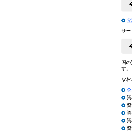
介
サー
国の
す。
なお
令
資
資
資
資
資