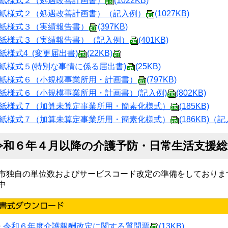
紙様式２（処遇改善計画書）
(1022KB)
紙様式２（処遇改善計画書）（記入例）
(1027KB)
紙様式３（実績報告書）
(397KB)
紙様式３（実績報告書）
（記入例）
(401KB)
紙様式4 (変更届出書)
(22KB)
紙様式５(特別な事情に係る届出書)
(25KB)
紙様式６（小規模事業所用・計画書）
(797KB)
紙様式６（小規模事業所用・計画書）(記入例)
(802KB)
紙様式７（加算未算定事業所用・簡素化様式）
(185KB)
紙様式７（加算未算定事業所用・簡素化様式）
(186KB)
（記
令和６年４月以降の介護予防・日常生活支援
市独自の単位数およびサービスコード改定の準備をしておりま
中
令和６年度介護報酬改定に関する質問票
(13KB)