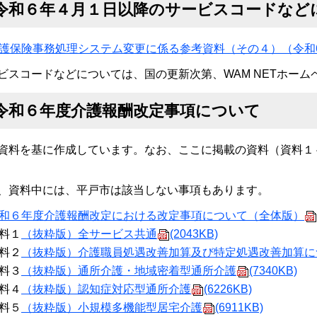
令和６年４月１日以降のサービスコードなど
護保険事務処理システム変更に係る参考資料（その４）（令和6
ビスコードなどについては、国の更新次第、WAM NETホー
令和６年度介護報酬改定事項について
資料を基に作成しています。なお、ここに掲載の資料（資料１
、資料中には、平戸市は該当しない事項もあります。
和６年度介護報酬改定における改定事項について（全体版）
料１
（抜粋版）全サービス共通
(2043KB)
料２
（抜粋版）
介護職員処遇改善加算及び特定処遇改善加算に
料３
（抜粋版）通所介護・地域密着型通所介護
(7340KB)
料４
（抜粋版）認知症対応型通所介護
(6226KB)
料５
（抜粋版）小規模多機能型居宅介護
(6911KB)