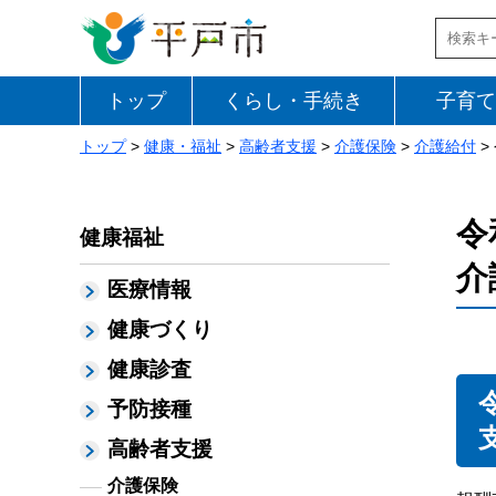
トップ
くらし・手続き
子育て
トップ
>
健康・福祉
>
高齢者支援
>
介護保険
>
介護給付
>
令
健康福祉
介
医療情報
健康づくり
健康診査
予防接種
高齢者支援
介護保険