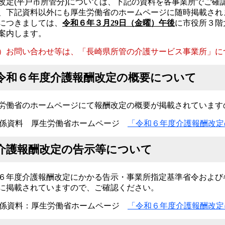
改定(平戸市所管分)については、下記の資料を各事業所でご確
、下記資料以外にも厚生労働省のホームページに随時掲載され
につきましては、
令和６年３月29日（金曜）午後
に市役所３階
案内します。
）お問い合わせ等は、「長崎県所管の介護サービス事業所」に
令和６年度介護報酬改定の概要について
労働省のホームページにて報酬改定の概要が掲載されています
係資料 厚生労働省ホームページ
「令和６年度介護報酬改定
介護報酬改定の告示等について
６年度介護報酬改定にかかる告示・事業所指定基準省令および
に掲載されていますので、ご確認ください。
係資料：厚生労働省ホームページ
「令和６年度介護報酬改定