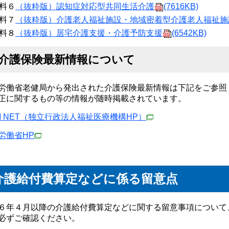
料６
（抜粋版）認知症対応型共同生活介護
(7616KB)
料７
（抜粋版）介護老人福祉施設・地域密着型介護老人福祉施
料８
（抜粋版）居宅介護支援・介護予防支援
(6542KB)
介護保険最新情報について
労働省老健局から発出された介護保険最新情報は下記をご参照
正に関するもの等の情報が随時掲載されています。
M NET（独立行政法人福祉医療機構HP）
労働省HP
介護給付費算定などに係る留意点
６年４月以降の介護給付費算定などに関する留意事項について
必ずご確認ください。