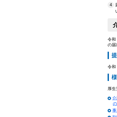
令和
の届
提
令和
厚生
介
の
事