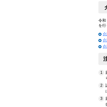
令和
を行
介
介
介