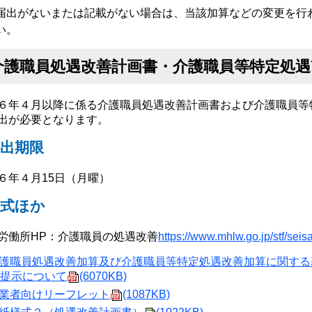
届出がないまたは記載がない場合は、当該加算などの変更を行
い。
介護職員処遇改善計画書・介護職員等特定処遇
６年４月以降に係る介護職員処遇改善計画書および介護職員等
出が必要となります。
出期限
６年４月15日（月曜）
様式ほか
労働所HP：介護職員の処遇改善
https://www.mhlw.go.jp/stf/se
護職員処遇改善加算及び介護職員等特定処遇改善加算に関する
提示について
(6070KB)
業者向けリーフレット
(1087KB)