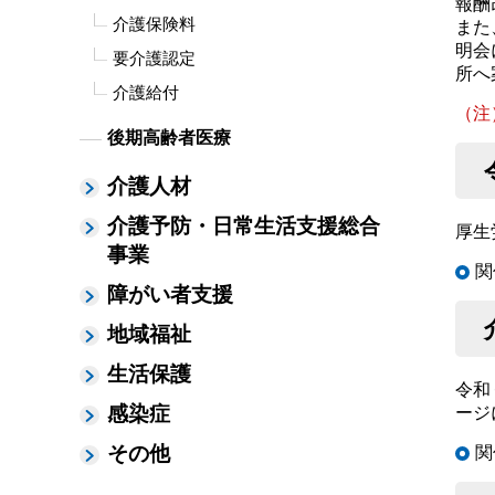
報酬
介護保険料
また
明会
要介護認定
所へ
介護給付
（注
後期高齢者医療
介護人材
介護予防・日常生活支援総合
厚生
事業
関
障がい者支援
地域福祉
生活保護
令和
感染症
ージ
その他
関