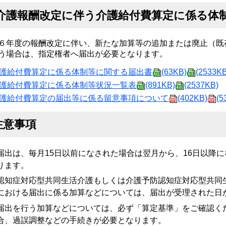
介護報酬改定に伴う介護給付費算定に係る体
６年度の報酬改定に伴い、新たな加算等の追加または廃止（既
う場合は、指定権者へ届出が必要となります。
護給付費算定に係る体制等に関する届出書
(63KB)
(2533KB
護給付費算定に係る体制等状況一覧表
(891KB)
(2537KB)
護給付費算定の届出等に係る留意事項について
(402KB)
(5
注意事項
届出は、毎月15日以前になされた場合は翌月から、16日以降
ります。
認知症対応型共同生活介護もしくは介護予防認知症対応型共同
における届出に係る加算などについては、届出が受理された日
届出を行う加算などについては、必ず「算定基準」をご確認く
合、過誤調整などの手続きが必要となります。