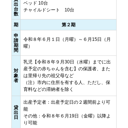
ベッド 10台
出
台
チャイルドシート 10台
数
期
第２期
申
令和８年６月１日（月曜）～６月15日（月
請
期
曜）
間
乳児【令和８年９月30日（水曜）までに出
産予定の赤ちゃんを含む】の保護者、また
対
象
は里帰り先の祖父母など
者
（注）市内に住所を有する人、ただし、保
育料などの滞納者を除く
出産予定者：出産予定日の２週間前より可
貸
能
出
その他：令和８年６月19日（金曜）以降よ
日
り可能