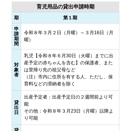
育児用品の貸出申請時期
期
第１期
申
令和８年３月２日（月曜）～３月16日（月
請
期
曜）
間
乳児【令和８年６月30日（火曜）までに出
産予定の赤ちゃんを含む】の保護者、また
対
象
は里帰り先の祖父母など
者
（注）市内に住所を有する人、ただし、保
育料などの滞納者を除く
出産予定者：出産予定日の２週間前より可
貸
能
出
その他：令和８年３月23日（月曜）以降よ
日
り可能
貸