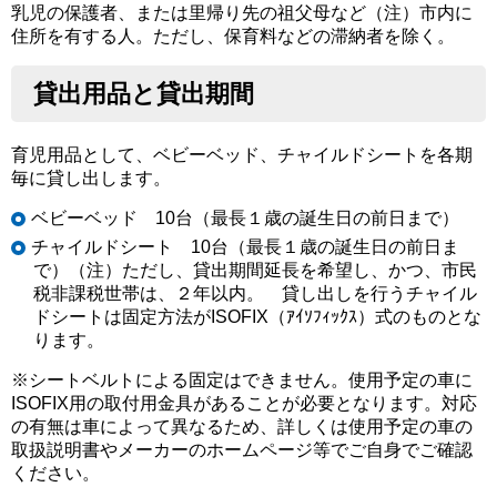
乳児の保護者、または里帰り先の祖父母など（注）市内に
住所を有する人。ただし、保育料などの滞納者を除く。
貸出用品と貸出期間
育児用品として、ベビーベッド、チャイルドシートを各期
毎に貸し出します。
ベビーベッド 10台（最長１歳の誕生日の前日まで）
チャイルドシート 10台（最長１歳の誕生日の前日ま
で）（注）ただし、貸出期間延長を希望し、かつ、市民
税非課税世帯は、２年以内。 貸し出しを行うチャイル
ドシートは固定方法がISOFIX（ｱｲｿﾌｨｯｸｽ）式のものとな
ります。
※シートベルトによる固定はできません。使用予定の車に
ISOFIX用の取付用金具があることが必要となります。対応
の有無は車によって異なるため、詳しくは使用予定の車の
取扱説明書やメーカーのホームページ等でご自身でご確認
ください。