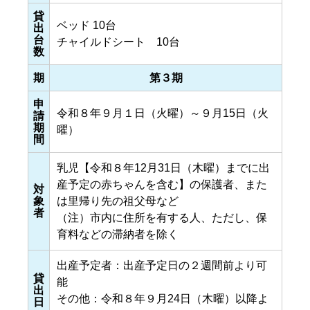
貸
ベッド 10台
出
台
チャイルドシート 10台
数
期
第３期
申
令和８年９月１日（火曜）～９月15日（火
請
期
曜）
間
乳児【令和８年12月31日（木曜）までに出
産予定の赤ちゃんを含む】の保護者、また
対
象
は里帰り先の祖父母など
者
（注）市内に住所を有する人、ただし、保
育料などの滞納者を除く
出産予定者：出産予定日の２週間前より可
貸
能
出
その他：令和８年９月24日（木曜）以降よ
日