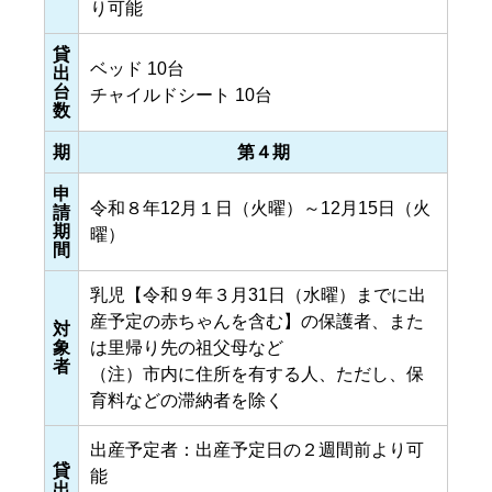
り可能
貸
ベッド 10台
出
台
チャイルドシート 10台
数
期
第４期
申
令和８年12月１日（火曜）～12月15日（火
請
期
曜）
間
乳児【令和９年３月31日（水曜）までに出
産予定の赤ちゃんを含む】の保護者、また
対
象
は里帰り先の祖父母など
者
（注）市内に住所を有する人、ただし、保
育料などの滞納者を除く
出産予定者：出産予定日の２週間前より可
貸
能
出