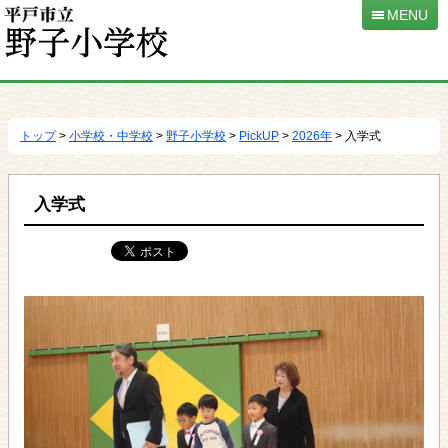
MENU
本
文
へ
トップ
>
小学校・中学校
>
野子小学校
>
PickUP
>
2026年
> 入学式
移
動
入学式