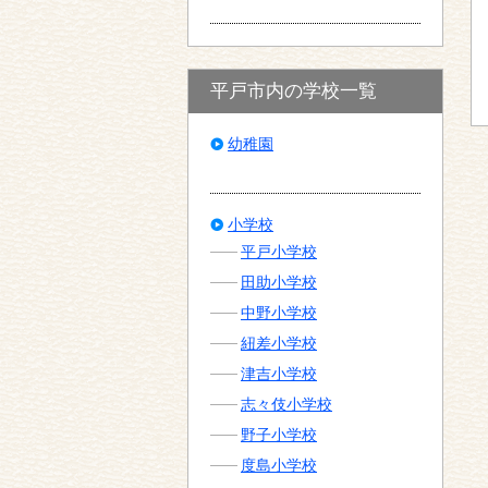
平戸市内の学校一覧
幼稚園
小学校
平戸小学校
田助小学校
中野小学校
紐差小学校
津吉小学校
志々伎小学校
野子小学校
度島小学校