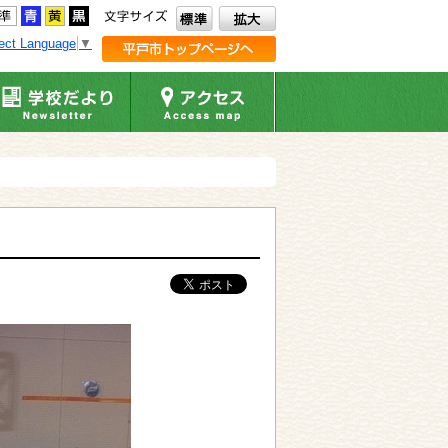
ect Language
▼