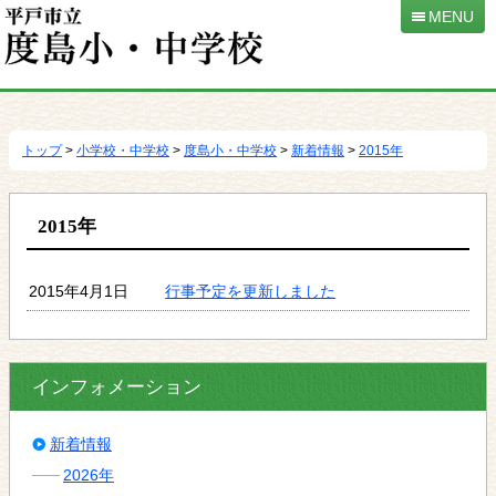
MENU
本
文
へ
トップ
>
小学校・中学校
>
度島小・中学校
>
新着情報
>
2015年
移
動
2015年
2015年4月1日
行事予定を更新しました
インフォメーション
新着情報
2026年