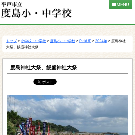
MENU
本
文
へ
トップ
>
小学校・中学校
>
度島小・中学校
>
PickUP
>
2024年
> 度島神社
移
大祭、飯盛神社大祭
動
度島神社大祭、飯盛神社大祭