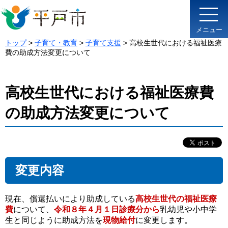
メニュー
トップ
>
子育て・教育
>
子育て支援
> 高校生世代における福祉医療
費の助成方法変更について
高校生世代における福祉医療費
の助成方法変更について
変更内容
現在、償還払いにより助成している
高校生世代の福祉医療
費
について、
令和８年４月１日診療分から
乳幼児や小中学
生と同じように助成方法を
現物給付
に変更します。