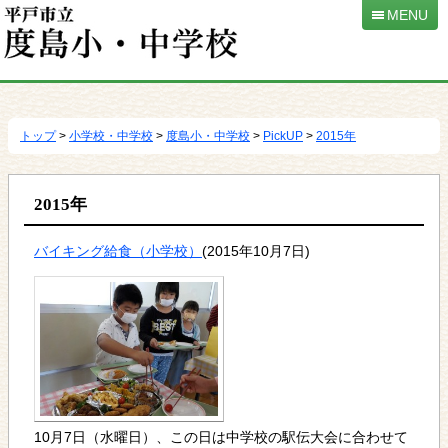
MENU
本
文
へ
トップ
>
小学校・中学校
>
度島小・中学校
>
PickUP
>
2015年
移
動
2015年
バイキング給食（小学校）
(2015年10月7日)
10月7日（水曜日）、この日は中学校の駅伝大会に合わせて