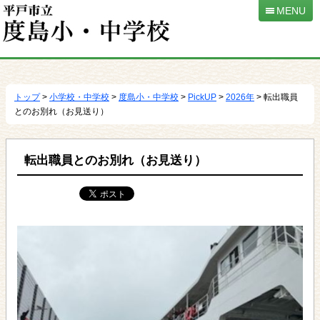
MENU
本
文
へ
トップ
>
小学校・中学校
>
度島小・中学校
>
PickUP
>
2026年
> 転出職員
移
とのお別れ（お見送り）
動
転出職員とのお別れ（お見送り）