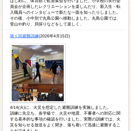
はじめに、体育館で歓迎集会を行いました。小学校の実行委
員会が企画したレクリエーションを楽しんだり、新入生・転
入職員へのインタビューで新たな一面を知ったりしました。
その後、小中別で丸島公園へ移動しました。丸島公園では、
登山や釣り、貝採りなどをして楽しく..
第１回避難訓練
(2026年4月15日)
4/14(火)に、火災を想定した避難訓練を実施しました。
訓練に先立ち、各学級で、火災や地震、不審者への対応に関
する基本的な事項の確認を行いました。実際の訓練では、火
災を知らせる放送をよく聞き、落ち着いて迅速に避難するこ
とができました。