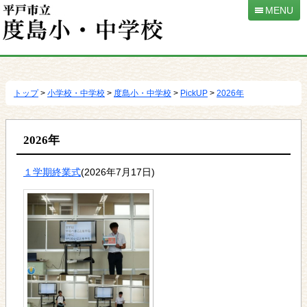
MENU
本
文
へ
トップ
>
小学校・中学校
>
度島小・中学校
>
PickUP
>
2026年
移
動
2026年
１学期終業式
(2026年7月17日)