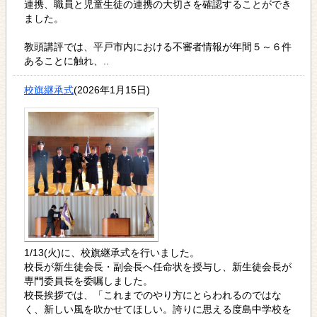
連携、職員と児童生徒の連携の大切さを確認することができ
ました。
教頭講評では、平戸市内における不審者情報が年間５～６件
あることに触れ、..
校旗継承式
(2026年1月15日)
1/13(火)に、校旗継承式を行いました。
校長が新生徒会長・副会長へ任命状を授与し、新生徒会長が
専門委員長を委嘱しました。
校長挨拶では、「これまでのやり方にとらわれるのではな
く、新しい風を吹かせてほしい。誇りに思える度島中学校を