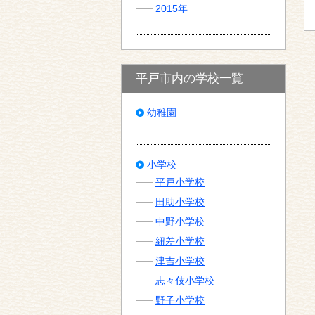
2015年
平戸市内の学校一覧
幼稚園
小学校
平戸小学校
田助小学校
中野小学校
紐差小学校
津吉小学校
志々伎小学校
野子小学校