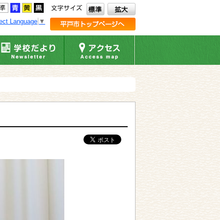
ect Language
▼