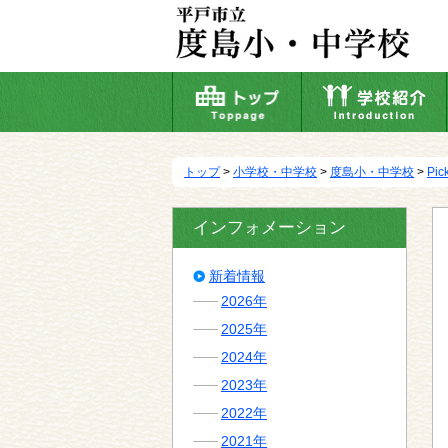
本
文
へ
移
動
トップ
>
小学校・中学校
>
度島小・中学校
>
Pic
インフォメーション
新着情報
2026年
2025年
2024年
2023年
2022年
2021年