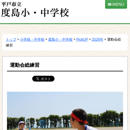
MENU
本
文
へ
トップ
>
小学校・中学校
>
度島小・中学校
>
PickUP
>
2026年
> 運動会総
移
練習
動
運動会総練習