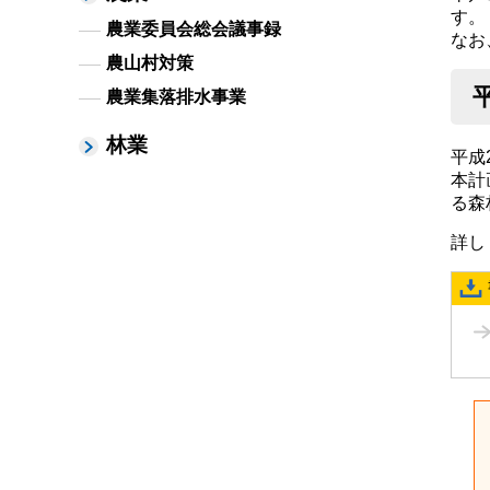
す。
農業委員会総会議事録
なお
農山村対策
農業集落排水事業
林業
平成
本計
る森
詳し