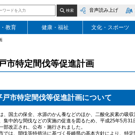
音声読み上げ
・教育
健康・福祉
文化・スポーツ
画
戸市特定間伐等促進計画
平戸市特定間伐等促進計画について
は、国土の保全、水源のかん養などのほか、二酸化炭素の吸収
、集中的な間伐などの実施の促進を図るため、平成25年5月3
一部改正され、公布・施行されました。
市では、間伐等特措法に基づく長崎県の基本方針により、特定