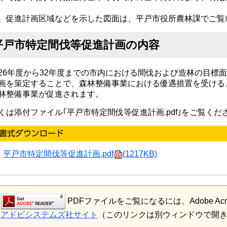
、促進計画区域などを示した図面は、平戸市役所農林課でご覧
平戸市特定間伐等促進計画の内容
26年度から32年度までの市内における間伐および造林の目標
画を策定することで、森林整備事業における優遇措置を受ける
林整備事業が促進されます。
くは添付ファイル｢平戸市特定間伐等促進計画.pdf｣をご覧く
平戸市特定間伐等促進計画.pdf
(1217KB)
PDFファイルをご覧になるには、Adobe Acro
アドビシステムズ社サイト
（このリンクは別ウィンドウで開