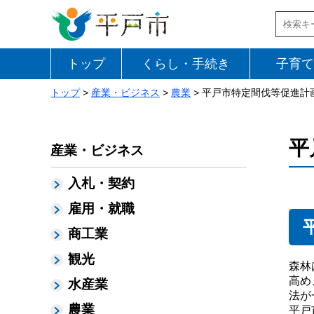
トップ
くらし・手続き
子育て
トップ
>
産業・ビジネス
>
農業
> 平戸市特定間伐等促進計
平
産業・ビジネス
入札・契約
雇用・就職
商工業
観光
森林
高め
水産業
法が
農業
平戸