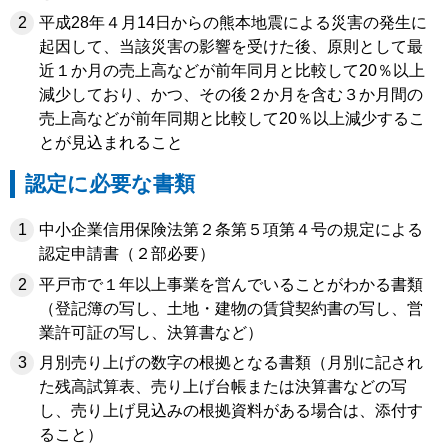
平成28年４月14日からの熊本地震による災害の発生に
起因して、当該災害の影響を受けた後、原則として最
近１か月の売上高などが前年同月と比較して20％以上
減少しており、かつ、その後２か月を含む３か月間の
売上高などが前年同期と比較して20％以上減少するこ
とが見込まれること
認定に必要な書類
中小企業信用保険法第２条第５項第４号の規定による
認定申請書（２部必要）
平戸市で１年以上事業を営んでいることがわかる書類
（登記簿の写し、土地・建物の賃貸契約書の写し、営
業許可証の写し、決算書など）
月別売り上げの数字の根拠となる書類（月別に記され
た残高試算表、売り上げ台帳または決算書などの写
し、売り上げ見込みの根拠資料がある場合は、添付す
ること）