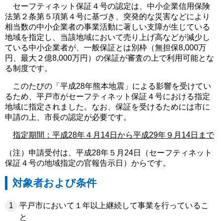
セーフティネット保証４号の認定は、中小企業信用保険
法第２条第５項第４号に基づき、突発的な災害などにより
相当数の中小企業者の事業活動に著しい支障が生じている
地域を指定し、当該地域において売り上げ高などが減少し
ている中小企業者が、一般保証とは別枠（無担保8,000万
円、最大２億8,000万円）の保証が審査の上で利用可能とな
る制度です。
このたびの「平成28年熊本地震」による影響を受けてい
るため、平戸市がセーフティネット保証４号における指定
地域に指定されました。なお、保証を受けるためには市に
申請の上、市長の認定が必要です。
指定期間：平成28年４月14日から平成29年９月14日まで
（注）申請受付は、平成28年５月24日（セーフティネット
保証４号の地域指定の官報告示日）からです。
対象者および条件
平戸市において１年以上継続して事業を行っているこ
と