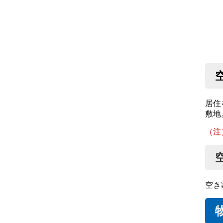
居住
敷地
（注
空き