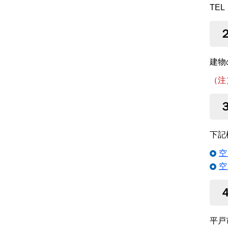
TEL
建物
（注
下記
空
空
平戸