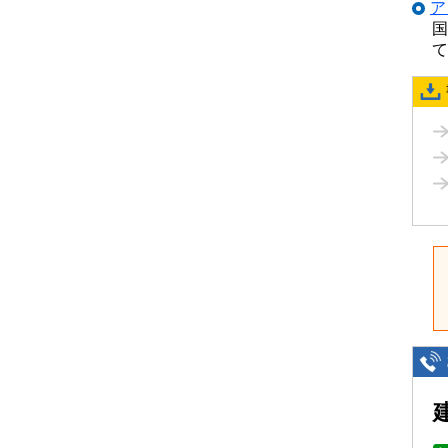
ア
国
て