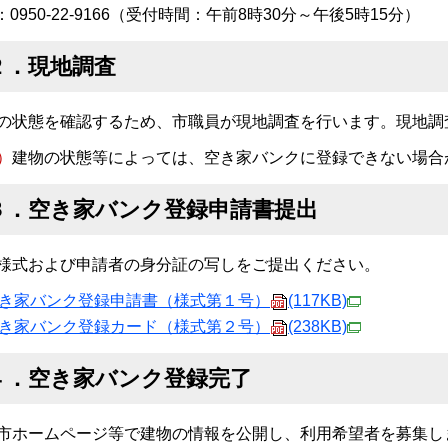
：0950-22-9166（受付時間：午前8時30分～午後5時15分）
２．現地調査
の状態を確認するため、市職員が現地調査を行います。現地調
）
建物の状態等によっては、空き家バンクに登録できない場合
３．空き家バンク登録申請書提出
様式および申請者の身分証の写しをご提出ください。
き家バンク登録申請書（様式第１号）
(117KB)
き家バンク登録カード（様式第２号）
(238KB)
４．空き家バンク登録完了
市ホームページ等で建物の情報を公開し、利用希望者を募集し