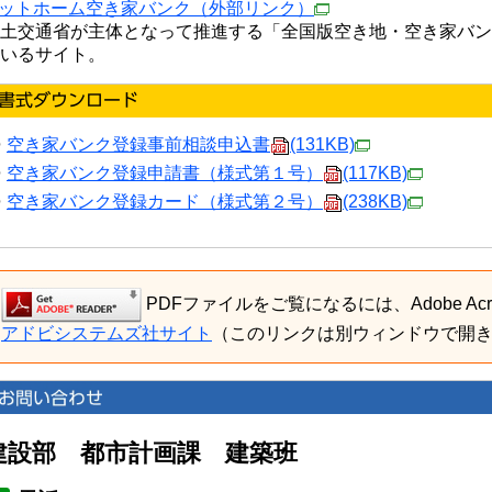
ットホーム空き家バンク
（外部リンク）
土交通省が主体となって推進する「全国版空き地・空き家バン
いるサイト。
空き家バンク登録事前相談申込書
(131KB)
空き家バンク登録申請書（様式第１号）
(117KB)
空き家バンク登録カード（様式第２号）
(238KB)
PDFファイルをご覧になるには、Adobe Acro
アドビシステムズ社サイト
（このリンクは別ウィンドウで開
建設部 都市計画課 建築班