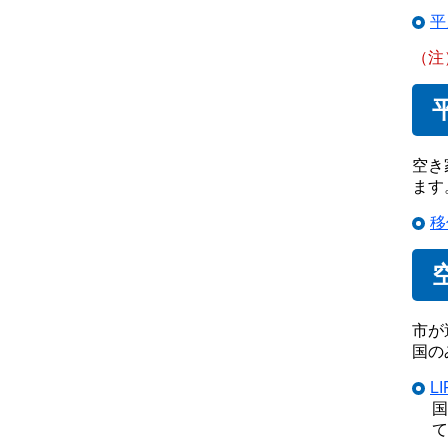
平
（注
空き
ます
移
市が
国の
L
国
て