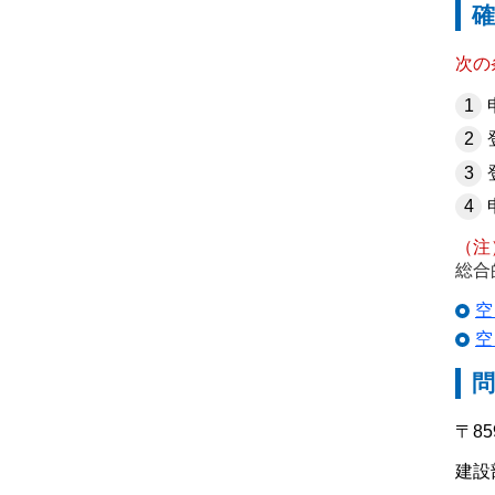
確
次の
（注
総合
空
空
〒8
建設