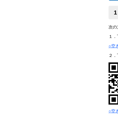
次の
１．
○空
２．
○空き