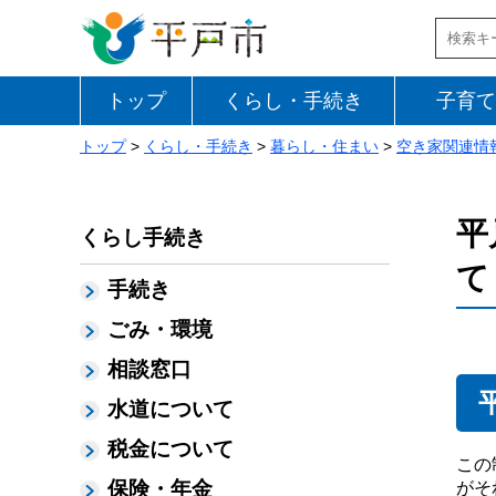
トップ
くらし・手続き
子育て
トップ
>
くらし・手続き
>
暮らし・住まい
>
空き家関連情
平
くらし手続き
て
手続き
ごみ・環境
相談窓口
水道について
税金について
この
保険・年金
がそ