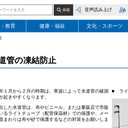
音声読み上げ
・教育
健康・福祉
文化・スポーツ
止
道管の凍結防止
１月から２月の時期は、寒波によって水道管の破損
■ ラ
が起きやすくなります。
した水道管は、布やビニール、または量販店で市販
いるライトチューブ（配管保温材）での保護や、メー
器まわりは布や砂で保護するなどの対策をお願いしま