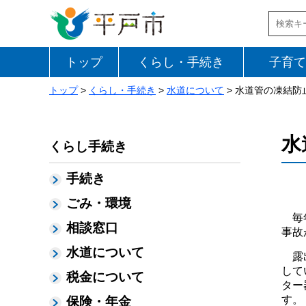
トップ
くらし・手続き
子育て
トップ
>
くらし・手続き
>
水道について
> 水道管の凍結防
水
くらし手続き
手続き
ごみ・環境
毎年
相談窓口
事故
水道について
露出
して
税金について
ター
す。
保険・年金