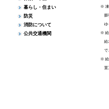
※ 
暮らし・住まい
膨張
防災
ゆっ
消防について
※ 
公共交通機関
給水
でご
※ 
置工