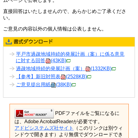
ムページで公表します。
直接回答はいたしませんので、あらかじめご了承くださ
い。
ご意見の内容以外の個人情報は公表しません。
平戸市過疎地域持続的発展計画（案）に係る意見
に対する回答
(43KB)
過疎地域持続的発展計画（案）
(1332KB)
【参考】新旧対照表
(2528KB)
ご意見提出用紙
(38KB)
PDFファイルをご覧になるに
は、Adobe AcrobatReaderが必要です。
アドビシステムズ社サイト
（このリンクは別ウィ
ンドウで開きます）より無償でダウンロードでき