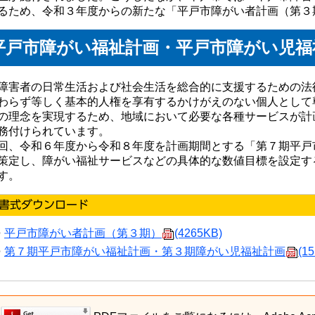
るため、令和３年度からの新たな「平戸市障がい者計画（第３
平戸市障がい福祉計画・平戸市障がい児福
害者の日常生活および社会生活を総合的に支援するための法
わらず等しく基本的人権を享有するかけがえのない個人として
理念を実現するため、地域において必要な各種サービスが計
務付けられています。
、令和６年度から令和８年度を計画期間とする「第７期平戸
策定し、障がい福祉サービスなどの具体的な数値目標を設定す
す。
平戸市障がい者計画（第３期）
(4265KB)
第７期平戸市障がい福祉計画・第３期障がい児福祉計画
(1