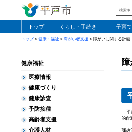
トップ
くらし・手続き
子育て
トップ
>
健康・福祉
>
障がい者支援
> 障がいに関する計画
障
健康福祉
医療情報
健康づくり
健康診査
予防接種
平成
的配
高齢者支援
また
介護人材
部改