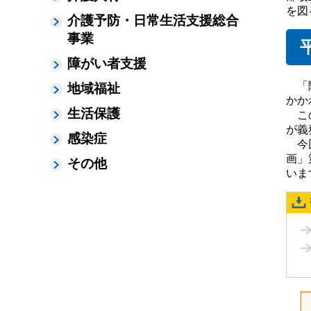
を図
介護予防・日常生活支援総合
事業
障がい者支援
「障
地域福祉
かか
生活保護
この
が義
感染症
今回
画」
その他
いま