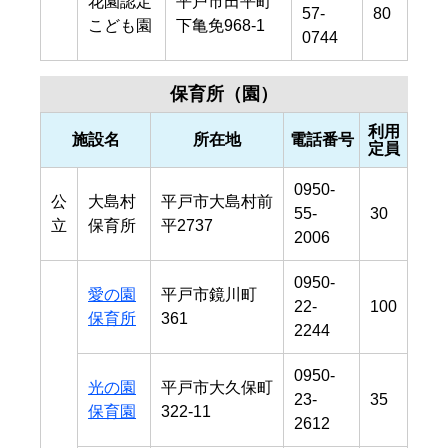
花園認定
平戸市田平町
57-
80
こども園
下亀免968-1
0744
保育所（園）
利用
施設名
所在地
電話番号
定員
0950-
公
大島村
平戸市大島村前
55-
30
立
保育所
平2737
2006
0950-
愛の園
平戸市鏡川町
22-
100
保育所
361
2244
0950-
光の園
平戸市大久保町
23-
35
保育園
322-11
2612