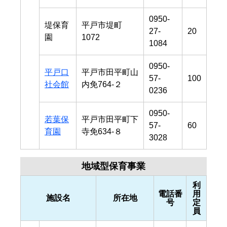
0950-
堤保育
平戸市堤町
27-
20
園
1072
1084
0950-
平戸口
平戸市田平町山
57-
100
社会館
内免764-２
0236
0950-
若葉保
平戸市田平町下
57-
60
育園
寺免634-８
3028
地域型保育事業
利
電話番
用
施設名
所在地
号
定
員