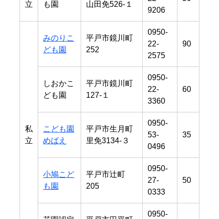
立
も園
山田免526-１
9206
0950-
みのりこ
平戸市鏡川町
22-
90
ども園
252
2575
0950-
しおかこ
平戸市鏡川町
22-
60
ども園
127-１
3360
0950-
私
こども園
平戸市生月町
53-
35
立
めばえ
里免3134-３
0496
0950-
小鳩こど
平戸市辻町
27-
50
も園
205
0333
0950-