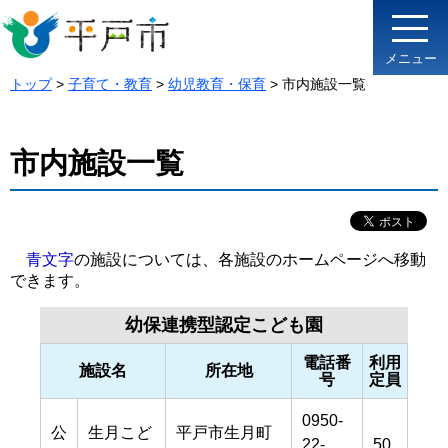
メニュー
トップ
>
子育て・教育
>
幼児教育・保育
> 市内施設一覧
市内施設一覧
青文字
の施設については、各施設のホームページへ移動
できます。
幼保連携型認定こども園
電話番
利用
施設名
所在地
号
定員
0950-
公
生月こど
平戸市生月町
22-
50