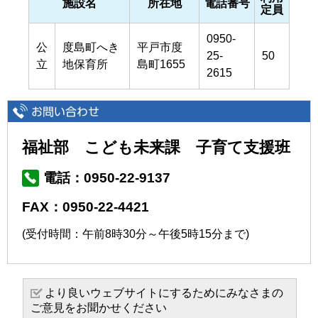
施設名
所在地
電話番号
定員
0950-
公
度島町へき
平戸市度
25-
50
立
地保育所
島町1655
2615
福祉部 こども未来課 子育て支援班
電話：0950-22-9137
FAX：0950-22-4421
(受付時間：午前8時30分～午後5時15分まで)
より良いウェブサイトにするためにみなさまの
ご意見をお聞かせください