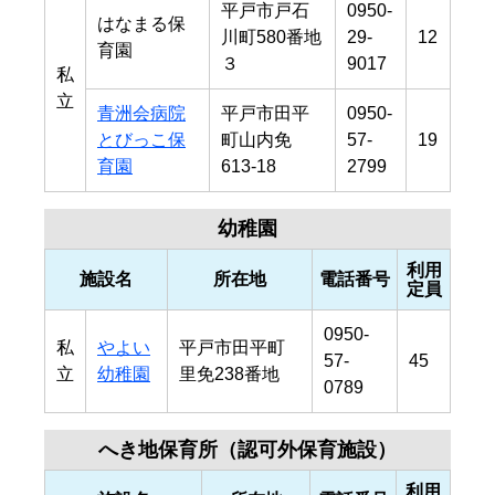
平戸市戸石
0950-
はなまる保
川町580番地
29-
12
育園
３
9017
私
立
青洲会病院
平戸市田平
0950-
とびっこ保
町山内免
57-
19
育園
613-18
2799
幼稚園
利用
施設名
所在地
電話番号
定員
0950-
私
やよい
平戸市田平町
57-
45
立
幼稚園
里免238番地
0789
へき地保育所（認可外保育施設）
利用