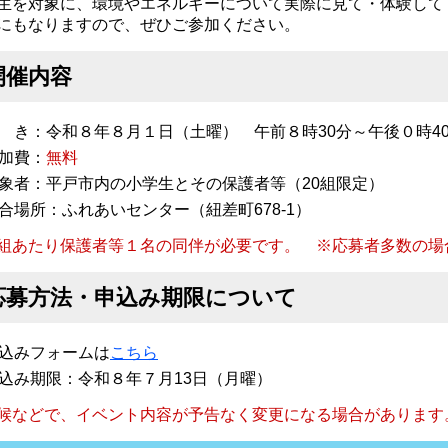
生を対象に、環境やエネルギーについて実際に見て・体験して
にもなりますので、ぜひご参加ください。
開催内容
 き：令和８年８月１日（土曜） 午前８時30分～午後０時4
加費：
無料
象者：平戸市内の小学生とその保護者等（20組限定）
合場所：ふれあいセンター（紐差町678-1）
組あたり保護者等１名の同伴が必要です。 ※応募者多数の場
応募方法・申込み期限について
込みフォームは
こちら
込み期限：令和８年７月13日（月曜）
候などで、イベント内容が予告なく変更になる場合があります