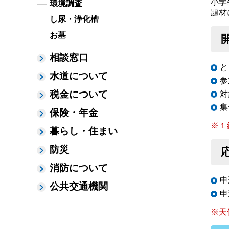
小学
環境調査
題材
し尿・浄化槽
お墓
相談窓口
と
水道について
参
税金について
対
集
保険・年金
※１
暮らし・住まい
防災
消防について
申
公共交通機関
申
※天