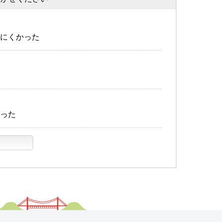
にくかった
った