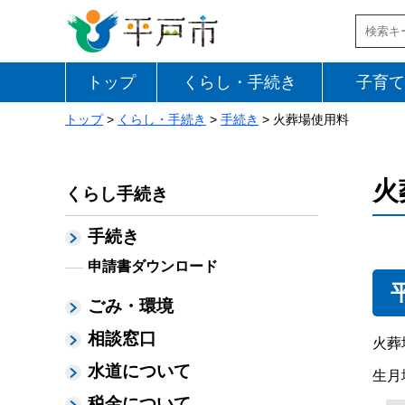
トップ
くらし・手続き
子育て
トップ
>
くらし・手続き
>
手続き
> 火葬場使用料
火
くらし手続き
手続き
申請書ダウンロード
ごみ・環境
相談窓口
火葬
水道について
生月
税金について