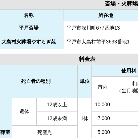
斎場・火葬場
名称
所在地
平戸斎場
平戸市深川町677番地13
大島村火葬場やすらぎ苑
平戸市大島村前平3633番地1
料金表
使用料
死亡者の種別
単位
市
市内
（生月地
12歳以上
10,000
遺体
12歳未満
1体
7,000
火葬室
死産児
5,000