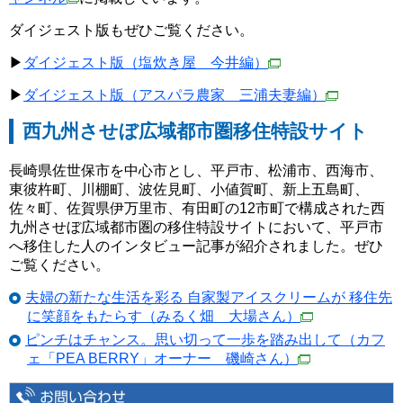
ダイジェスト版もぜひご覧ください。
▶
ダイジェスト版（塩炊き屋 今井編）
▶
ダイジェスト版（アスパラ農家 三浦夫妻編）
西九州させぼ広域都市圏移住特設サイト
長崎県佐世保市を中心市とし、平戸市、松浦市、西海市、
東彼杵町、川棚町、波佐見町、小値賀町、新上五島町、
佐々町、佐賀県伊万里市、有田町の12市町で構成された西
九州させぼ広域都市圏の移住特設サイトにおいて、平戸市
へ移住した人のインタビュー記事が紹介されました。ぜひ
ご覧ください。
夫婦の新たな生活を彩る 自家製アイスクリームが 移住先
に笑顔をもたらす（みるく畑 大場さん）
ピンチはチャンス。思い切って一歩を踏み出して（カフ
ェ「PEA BERRY」オーナー 磯崎さん）