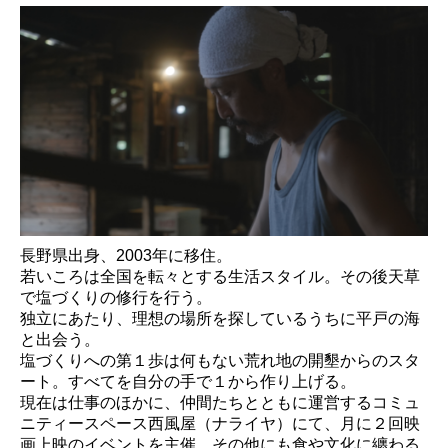
長野県出身、2003年に移住。
若いころは全国を転々とする生活スタイル。その後天草
で塩づくりの修行を行う。
独立にあたり、理想の場所を探しているうちに平戸の海
と出会う。
塩づくりへの第１歩は何もない荒れ地の開墾からのスタ
ート。すべてを自分の手で１から作り上げる。
現在は仕事のほかに、仲間たちとともに運営するコミュ
ニティースペース西風屋（ナライヤ）にて、月に２回映
画上映のイベントを主催、その他にも食や文化に纏わる