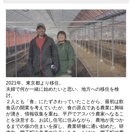
2021年、東京都より移住。
夫婦で何か一緒に始めたいと思い、地方への移住を検
討。
２人とも「食」にたずさわっていたことから、最初は飲
食店の開業を考えていたが、食の原点である農業に興味
が湧き、情報収集を重ね、平戸でアスパラ農家へなるこ
とを決意する。お試し住宅に住みながら、農地が見つか
るまでの仮の住まいを探し、農業研修に通い始めた。研