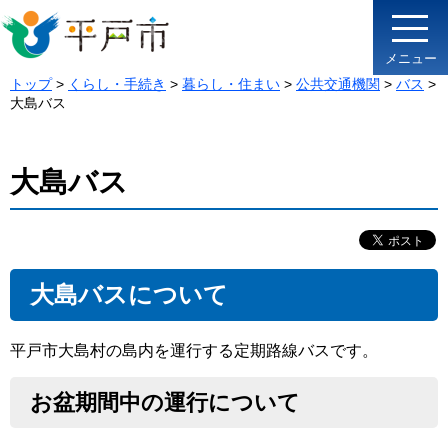
メニュー
トップ
>
くらし・手続き
>
暮らし・住まい
>
公共交通機関
>
バス
>
大島バス
大島バス
大島バスについて
平戸市大島村の島内を運行する定期路線バスです。
お盆期間中の運行について