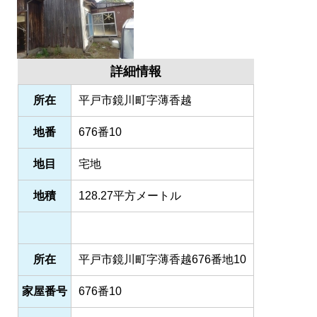
詳細情報
所在
平戸市鏡川町字薄香越
地番
676番10
地目
宅地
地積
128.27平方メートル
所在
平戸市鏡川町字薄香越676番地10
家屋番号
676番10