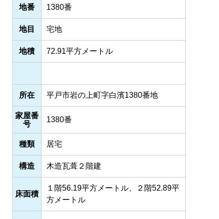
地番
1380番
地目
宅地
地積
72.91平方メートル
所在
平戸市岩の上町字白濱1380番地
家屋番
1380番
号
種類
居宅
構造
木造瓦葺２階建
１階56.19平方メートル、２階52.89平
床面積
方メートル