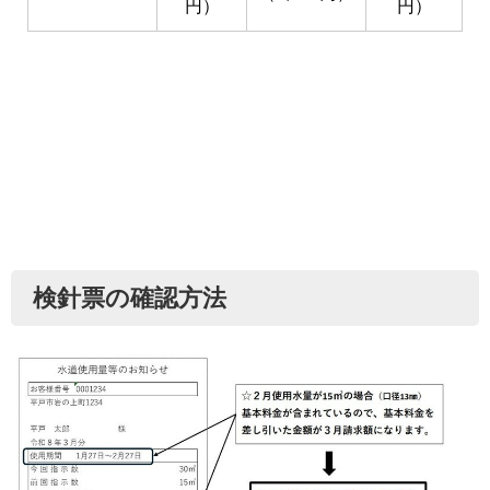
円）
円）
検針票の確認方法