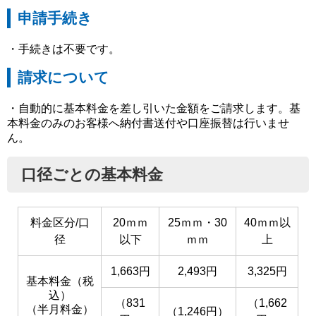
申請手続き
・手続きは不要です。
請求について
・自動的に基本料金を差し引いた金額をご請求します。基
本料金のみのお客様へ納付書送付や口座振替は行いませ
ん。
口径ごとの基本料金
料金区分/口
20ｍｍ
25ｍｍ・30
40ｍｍ以
径
以下
ｍｍ
上
1,663円
2,493円
3,325円
基本料金（税
込）
（831
（1,662
（半月料金）
（1,246円）