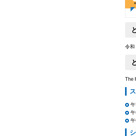
令和
Th
ス
午
午
午