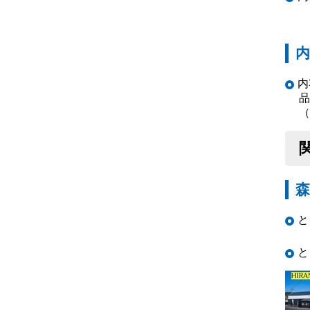
内
品
（
と
と