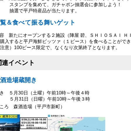
スタンプを集めて、ガチャポン抽選会に参加しよう！
抽選で平戸特産品が当たります。
内覧＆食べて振る舞いゲット
容 新たにオープンする２施設（陣屋 碧、ＳＨＩＯＳＡＩ 
購入すると平戸海鮮ピッツァ（１ピース）を食べることができ
注意）100ピース限定で、なくなり次第終了となります。
関連イベント
森酒造場蔵開き
き ５月30日（土曜）午前10時～午後４時
５月31日（日曜）午前10時～午後３時
ころ 森酒造場（平戸市新町）