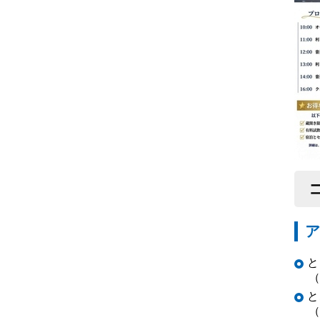
と
（
と
（