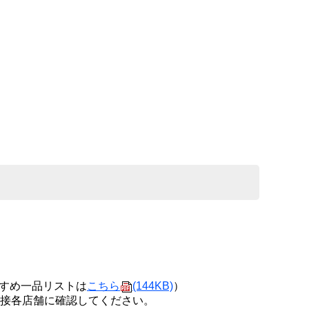
すめ一品リストは
こちら
(144KB)
）
接各店舗に確認してください。