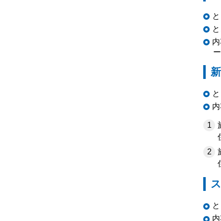
と
と
内
ー
新
と
内
と
内