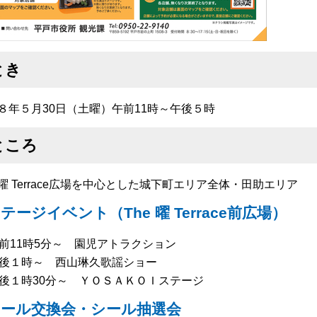
とき
８年５月30日（土曜）午前11時～午後５時
ところ
e 曜 Terrace広場を中心とした城下町エリア全体・田助エリア
テージイベント（The 曜 Terrace前広場）
前11時5分～ 園児アトラクション
後１時～ 西山琳久歌謡ショー
後１時30分～ ＹＯＳＡＫＯＩステージ
シール交換会・シール抽選会