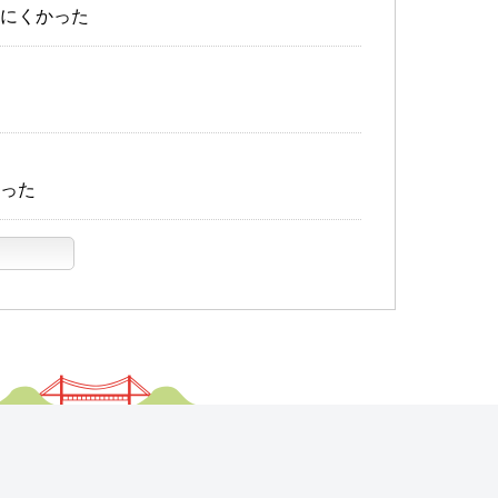
にくかった
った