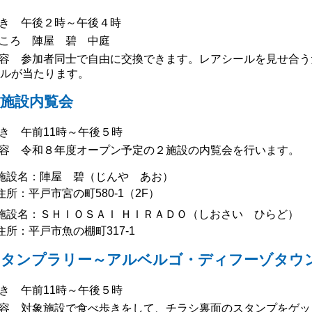
き 午後２時～午後４時
ころ 陣屋 碧 中庭
容 参加者同士で自由に交換できます。レアシールを見せ合う
ルが当たります。
施設内覧会
き 午前11時～午後５時
容 令和８年度オープン予定の２施設の内覧会を行います。
施設名：陣屋 碧（じんや あお）
住所：平戸市宮の町580-1（2F）
施設名：ＳＨＩＯＳＡＩ ＨＩＲＡＤＯ（しおさい ひらど）
住所：平戸市魚の棚町317-1
スタンプラリー～アルベルゴ・ディフーゾタウ
き 午前11時～午後５時
容 対象施設で食べ歩きをして、チラシ裏面のスタンプをゲッ